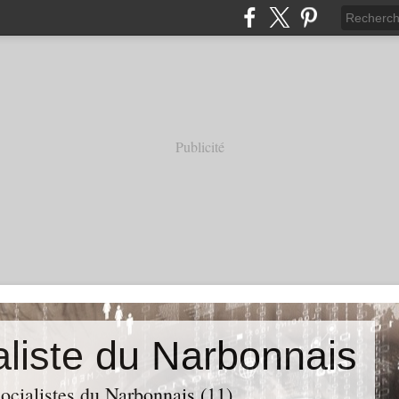
Publicité
aliste du Narbonnais
ocialistes du Narbonnais (11)