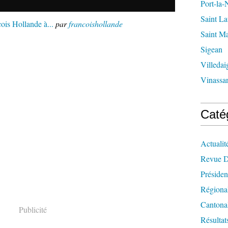
Port-la-
Saint La
ois Hollande à...
par
francoishollande
Saint M
Sigean
Villedai
Vinassa
Caté
Actualit
Revue D
Présiden
Régiona
Cantona
Publicité
Résultat