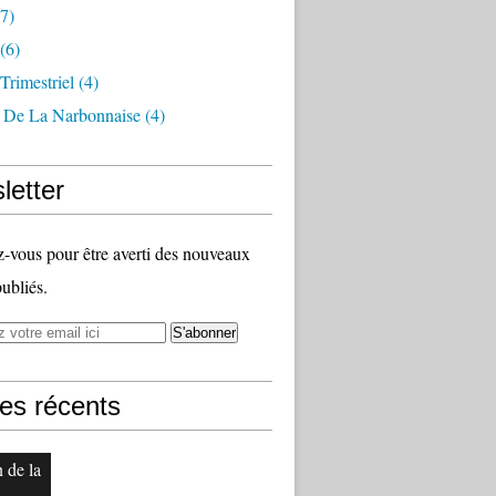
7)
(6)
 Trimestriel
(4)
s De La Narbonnaise
(4)
letter
vous pour être averti des nouveaux
publiés.
les récents
n de la