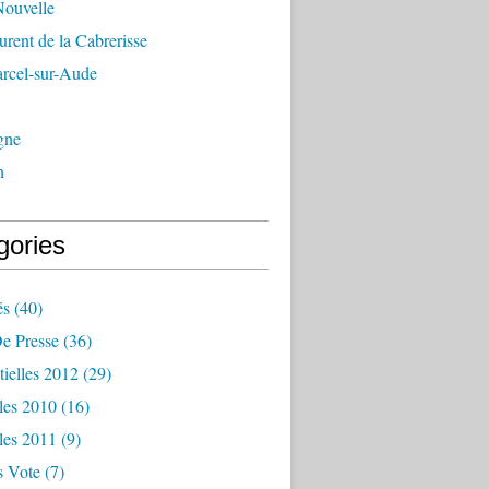
Nouvelle
urent de la Cabrerisse
arcel-sur-Aude
gne
n
gories
és
(40)
e Presse
(36)
tielles 2012
(29)
les 2010
(16)
les 2011
(9)
s Vote
(7)