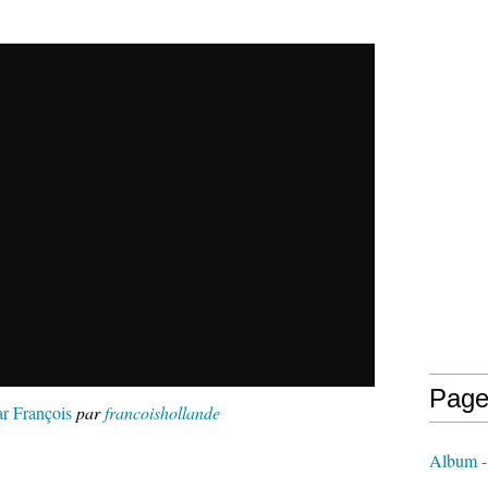
Page
r François
par
francoishollande
Album - 