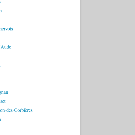
s
n
nervois
'Aude
n
gnan
set
on-des-Corbières
n