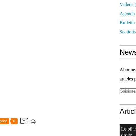
Vidéos
(
Agenda
Bulletin
Section
News
Abonnez-
articles 
Artic
post
0
Le bila
droite