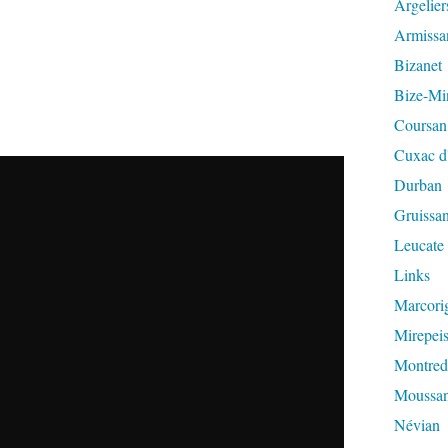
Argelier
Armissa
Bizanet
Bize-Mi
Coursan
Cuxac d
Durban
Gruissa
Leucate
Links
Marcori
Mirepeis
Montred
Moussa
Névian