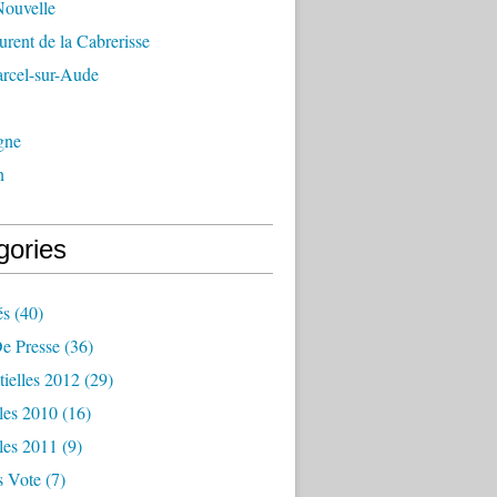
Nouvelle
urent de la Cabrerisse
arcel-sur-Aude
gne
n
gories
és
(40)
e Presse
(36)
tielles 2012
(29)
les 2010
(16)
les 2011
(9)
s Vote
(7)