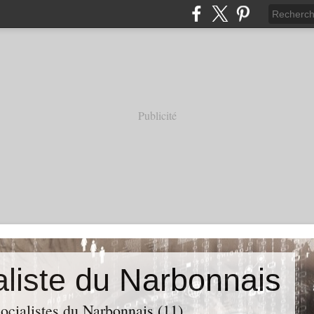
Publicité
aliste du Narbonnais
ocialistes du Narbonnais (11)