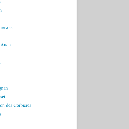
s
n
nervois
'Aude
n
gnan
set
on-des-Corbières
n