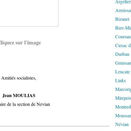
Argelier
Armissa
Bizanet
Bize-Mi
Coursan
liquez sur l'image
Cuxac d
Durban
Gruissa
Leucate
Amitiés socialistes,
Links
Marcori
Jean MOULIAS
Mirepeis
aire de la section de Nevian
Montred
Moussa
Névian