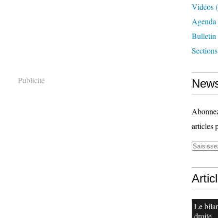
Vidéos
(
Agenda
Bulletin
Section
Publicité
News
Abonnez-
articles 
Artic
Le bila
droite