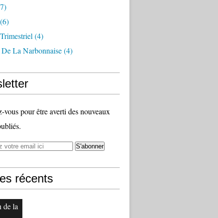
7)
(6)
 Trimestriel
(4)
s De La Narbonnaise
(4)
letter
vous pour être averti des nouveaux
publiés.
les récents
n de la