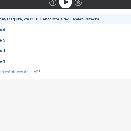
bey Maguire, c'est lui ! Rencontre avec Damien Witecka
e 6
e 5
e 4
e 3
s créatrices de la VF !
e 2
e 1
e Mektoub My Love arrive enfin ! Rencontre avec Shaïn Boumedine et Sal
i : après Toni en famille
elle réalise le bouleversant Dites lui que je l'aime