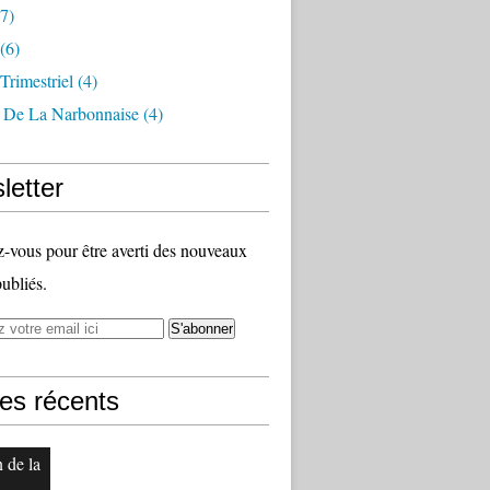
7)
(6)
 Trimestriel
(4)
s De La Narbonnaise
(4)
letter
vous pour être averti des nouveaux
publiés.
les récents
n de la