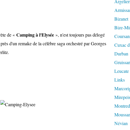
Argelier
Armissa
Bizanet
Bize-Mi
Camping à l'Elysée
prète de «
», n'est toujours pas délogé
Coursan
rès d'un remake de la célèbre saga orchestré par Georges
Cuxac d
litz.
Durban
Gruissa
Leucate
Links
Marcori
Mirepeis
Montred
Moussa
Névian