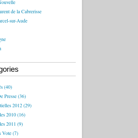
Nouvelle
urent de la Cabrerisse
arcel-sur-Aude
gne
n
gories
és
(40)
e Presse
(36)
tielles 2012
(29)
les 2010
(16)
les 2011
(9)
s Vote
(7)