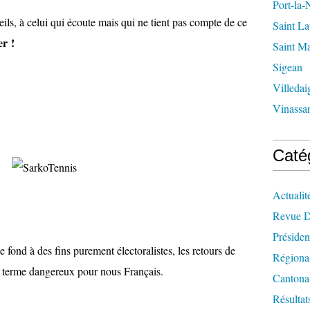
Port-la-
ls, à celui qui écoute mais qui ne tient pas compte de ce
Saint La
er !
Saint M
Sigean
Villedai
Vinassa
Caté
Actualit
Revue D
Présiden
de fond à des fins purement électoralistes, les retours de
Régiona
à terme dangereux pour nous Français.
Cantona
Résultat