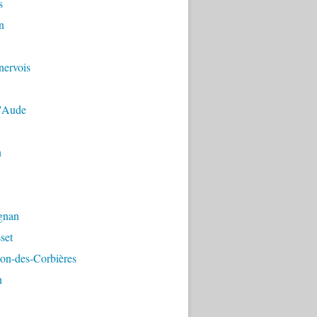
s
n
nervois
'Aude
n
gnan
set
on-des-Corbières
n