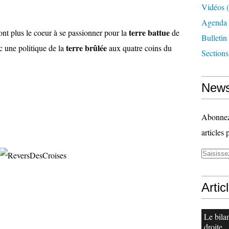
Vidéos
(
Agenda
terre battue
ont plus le coeur à se passionner pour la
de
Bulletin
terre brûlée
c une politique de la
aux quatre coins du
Section
News
Abonnez-
articles 
Artic
Le bila
droite