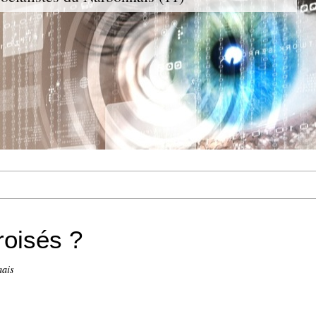
roisés ?
nais