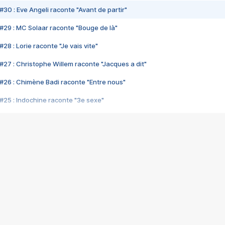
#30 : Eve Angeli raconte "Avant de partir"
#29 : MC Solaar raconte "Bouge de là"
28 : Lorie raconte "Je vais vite"
#27 : Christophe Willem raconte "Jacques a dit"
#26 : Chimène Badi raconte "Entre nous"
#25 : Indochine raconte "3e sexe"
#24 : Zaho raconte "C'est chelou"
#23 : Patrick Bruel raconte "Au café des délices"
#22 : Kyo raconte "Le chemin"
#21 : Nolwenn Leroy raconte "Cassé"
#20 : Patrick Hernandez raconte "Born to be alive"
#19 : Lorie raconte "Près de moi"